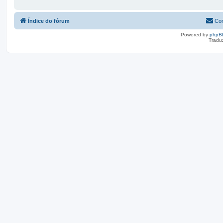
Índice do fórum
Con
Powered by
phpB
Tradu