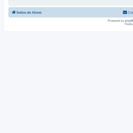
Índice do fórum
Con
Powered by
phpB
Tradu