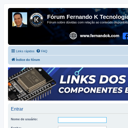
Fórum Fernando K Tecnologi
Fórum sobre dúvidas com relação ao conteúdo disponibil
Links rápidos
FAQ
Índice do fórum
Entrar
Nome de usuário:
Senha: