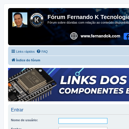
Fórum Fernando K Tecnologi
Fórum sobre dúvidas com relação ao conteúdo disponibil
Links rápidos
FAQ
Índice do fórum
Entrar
Nome de usuário:
Senha: