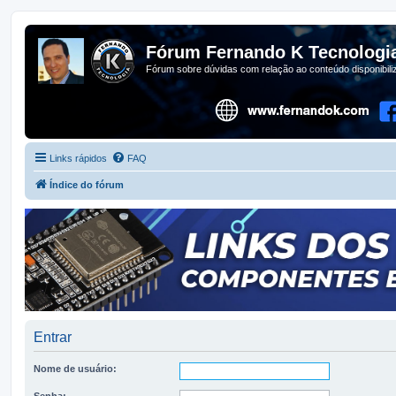
Fórum Fernando K Tecnologi
Fórum sobre dúvidas com relação ao conteúdo disponibil
Links rápidos
FAQ
Índice do fórum
Entrar
Nome de usuário:
Senha: