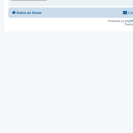
Índice do fórum
Con
Powered by
phpB
Tradu