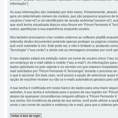
informação”).
As suas informações são coletadas por dois meios. Primeiramente, atravé
gere um determinado número de cookies, que são pequenos arquivos de tex
usuários (“user-id”) e um identificador de sessão anônima(“session-id”), 
que você tenha visualizado tópicos e/ou fóruns em “Fórum Fernando K Tecno
outros, aperfeiçoar a sua experiência enquanto usuário.
Nós também precisamos criar cookies externos ao software phpBB enquant
extensão destes documentos pretende apenas proteger as páginas criadas
quê você submeter à nós. Este pode ser, e não é limitado a: postando c
Tecnologia” (“sua conta”) e ainda sob as mensagens enviadas por você após
O seu registro estará em exibição sobre um nome de usuário único (“seu no
um endereço de e-mail válido e restrito (“seu e-mail”). As informações par
dados aplicáveis no país vigente e no servidor em que estamos hospedad
mail solicitados por “Fórum Fernando K Tecnologia” durante o processo de r
o que é opcional. Em todo caso, você possui a opção de selecionar quais i
opção de escolher receber ou não os e-mails automáticos gerados pelo so
A sua senha é codificada em nosso banco de dados para uma maior seguran
websites. A sua senha é solicitada para o acesso de seu registro em “Fórum
abaixo de quaisquer circunstâncias ninguém afiliado a “Fórum Fernando K T
sua senha. Em incidência da perda de sua senha, você pode utilizar a opção
envie o seu nome de usuário e endereço de e-mail, para que o sistema ger
Voltar à tela de login