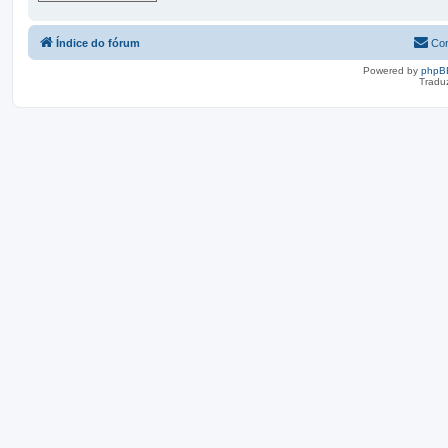
Índice do fórum
Con
Powered by
phpB
Tradu