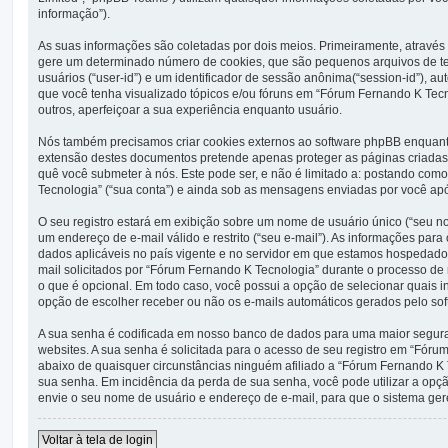
informação”).
As suas informações são coletadas por dois meios. Primeiramente, atravé
gere um determinado número de cookies, que são pequenos arquivos de tex
usuários (“user-id”) e um identificador de sessão anônima(“session-id”), 
que você tenha visualizado tópicos e/ou fóruns em “Fórum Fernando K Tecno
outros, aperfeiçoar a sua experiência enquanto usuário.
Nós também precisamos criar cookies externos ao software phpBB enquant
extensão destes documentos pretende apenas proteger as páginas criadas
quê você submeter à nós. Este pode ser, e não é limitado a: postando c
Tecnologia” (“sua conta”) e ainda sob as mensagens enviadas por você após
O seu registro estará em exibição sobre um nome de usuário único (“seu no
um endereço de e-mail válido e restrito (“seu e-mail”). As informações par
dados aplicáveis no país vigente e no servidor em que estamos hospedad
mail solicitados por “Fórum Fernando K Tecnologia” durante o processo de r
o que é opcional. Em todo caso, você possui a opção de selecionar quais i
opção de escolher receber ou não os e-mails automáticos gerados pelo so
A sua senha é codificada em nosso banco de dados para uma maior seguran
websites. A sua senha é solicitada para o acesso de seu registro em “Fórum
abaixo de quaisquer circunstâncias ninguém afiliado a “Fórum Fernando K T
sua senha. Em incidência da perda de sua senha, você pode utilizar a opção
envie o seu nome de usuário e endereço de e-mail, para que o sistema ger
Voltar à tela de login