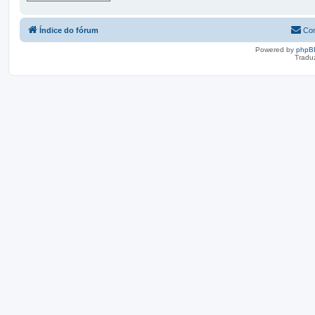
Índice do fórum
Con
Powered by
phpB
Tradu