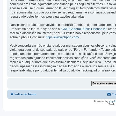
Acessando “Fórum Fernando K Tecnologia” (também denominado como “nós”, 
concorda em estar legalmente respaldado pelos seguintes termos. Caso vo
acesse e/ou use “Fórum Fernando K Tecnologia”. Nós podemos mudar estes
nós recomendamos que você revise isso regularmente e continuado usando
respaldado pelos termos e/ou atualizações alteradas.
Nossos fóruns são desenvolvidos por phpBB (também denominado como “ele
um sistema de fórum lançado sob a “
GNU General Public License v2
” (con
facilita a discussão na internet; phpBB Limited não é responsável pelo co
sobre o phpBB, consulte:
https://www.phpbb.com/
.
Você concorda em não enviar qualquer mensagem abusiva, obscena, vulgar,
violar qualquer lei do seu país, do país onde “Fórum Fernando K Tecnologia”
imediatamente e permanentemente banido, com notificação do seu Serviço 
registrados para ajudar a implementar essas condições. Você concorda que 
tópico a qualquer hora que eles assim o decidam e seja implícito. Como u
dados. Apesar dessa informação não ser fornecida a terceiros sem a sua 
responsabilidade por qualquer tentativa ou ato de hacking, intromissão fo
Índice do fórum
Con
Powered by
phpB
Tradu