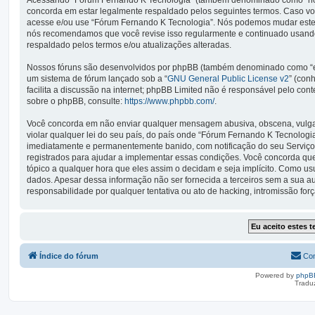
Acessando “Fórum Fernando K Tecnologia” (também denominado como “nós”, 
concorda em estar legalmente respaldado pelos seguintes termos. Caso vo
acesse e/ou use “Fórum Fernando K Tecnologia”. Nós podemos mudar estes
nós recomendamos que você revise isso regularmente e continuado usando
respaldado pelos termos e/ou atualizações alteradas.
Nossos fóruns são desenvolvidos por phpBB (também denominado como “ele
um sistema de fórum lançado sob a “
GNU General Public License v2
” (con
facilita a discussão na internet; phpBB Limited não é responsável pelo co
sobre o phpBB, consulte:
https://www.phpbb.com/
.
Você concorda em não enviar qualquer mensagem abusiva, obscena, vulgar,
violar qualquer lei do seu país, do país onde “Fórum Fernando K Tecnologia”
imediatamente e permanentemente banido, com notificação do seu Serviço 
registrados para ajudar a implementar essas condições. Você concorda que 
tópico a qualquer hora que eles assim o decidam e seja implícito. Como u
dados. Apesar dessa informação não ser fornecida a terceiros sem a sua 
responsabilidade por qualquer tentativa ou ato de hacking, intromissão fo
Índice do fórum
Con
Powered by
phpB
Tradu