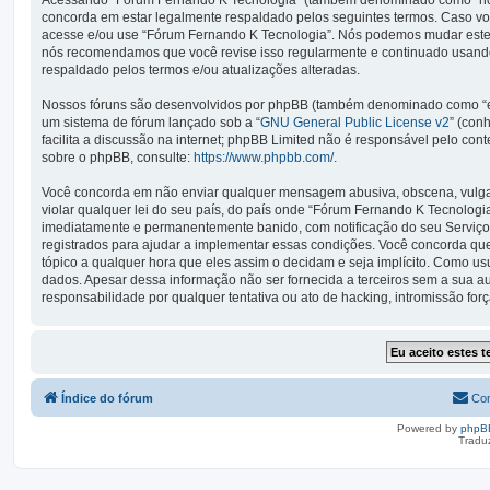
Acessando “Fórum Fernando K Tecnologia” (também denominado como “nós”, 
concorda em estar legalmente respaldado pelos seguintes termos. Caso vo
acesse e/ou use “Fórum Fernando K Tecnologia”. Nós podemos mudar estes
nós recomendamos que você revise isso regularmente e continuado usando
respaldado pelos termos e/ou atualizações alteradas.
Nossos fóruns são desenvolvidos por phpBB (também denominado como “ele
um sistema de fórum lançado sob a “
GNU General Public License v2
” (con
facilita a discussão na internet; phpBB Limited não é responsável pelo co
sobre o phpBB, consulte:
https://www.phpbb.com/
.
Você concorda em não enviar qualquer mensagem abusiva, obscena, vulgar,
violar qualquer lei do seu país, do país onde “Fórum Fernando K Tecnologia”
imediatamente e permanentemente banido, com notificação do seu Serviço 
registrados para ajudar a implementar essas condições. Você concorda que 
tópico a qualquer hora que eles assim o decidam e seja implícito. Como u
dados. Apesar dessa informação não ser fornecida a terceiros sem a sua 
responsabilidade por qualquer tentativa ou ato de hacking, intromissão fo
Índice do fórum
Con
Powered by
phpB
Tradu