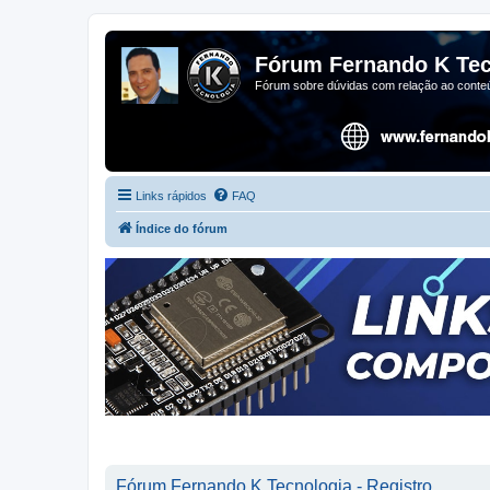
Fórum Fernando K Tec
Fórum sobre dúvidas com relação ao conteú
Links rápidos
FAQ
Índice do fórum
Fórum Fernando K Tecnologia - Registro