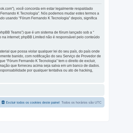
dok.com”), você concorda em estar legalmente respaldado
m Fernando K Tecnologia”. Nós podemos mudar estes termos a
ado usando “Fórum Fernando K Tecnologia” depois, significa
phpBB Teams”) que é um sistema de fórum lançado sob a “
ão na internet; phpBB Limited não é responsável pelo conteúdo
rial que possa violar qualquer lei do seu país, do país onde
temente banido, com notificação do seu Serviço de Provedor de
ue “Fórum Fernando K Tecnologia” tem o direito de excluir,
formação que forneceu acima seja salva em um banco de dados.
sponsabilidade por qualquer tentativa ou ato de hacking,
Excluir todos os cookies deste painel
Todos os horários são
UTC