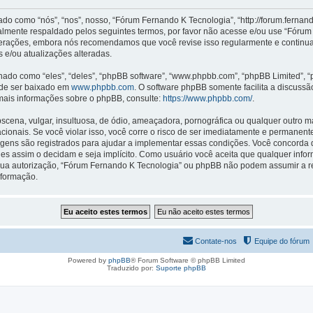
como “nós”, “nos”, nosso, “Fórum Fernando K Tecnologia”, “http://forum.fernan
almente respaldado pelos seguintes termos, por favor não acesse e/ou use “Fóru
lterações, embora nós recomendamos que você revise isso regularmente e continu
 e/ou atualizações alteradas.
o como “eles”, “deles”, “phpBB software”, “www.phpbb.com”, “phpBB Limited”, “
ode ser baixado em
www.phpbb.com
. O software phpBB somente facilita a discuss
 mais informações sobre o phpBB, consulte:
https://www.phpbb.com/
.
na, vulgar, insultuosa, de ódio, ameaçadora, pornográfica ou qualquer outro mate
cionais. Se você violar isso, você corre o risco de ser imediatamente e permanen
agens são registrados para ajudar a implementar essas condições. Você concorda q
 eles assim o decidam e seja implícito. Como usuário você aceita que qualquer in
sua autorização, “Fórum Fernando K Tecnologia” ou phpBB não podem assumir a re
nformação.
Contate-nos
Equipe do fórum
Powered by
phpBB
® Forum Software © phpBB Limited
Traduzido por:
Suporte phpBB