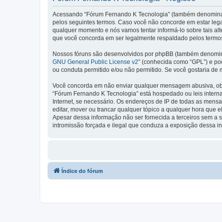
Acessando “Fórum Fernando K Tecnologia” (também denominado 
pelos seguintes termos. Caso você não concorde em estar leg
qualquer momento e nós vamos tentar informá-lo sobre tais a
que você concorda em ser legalmente respaldado pelos termos
Nossos fóruns são desenvolvidos por phpBB (também denominad
GNU General Public License v2
” (conhecida como “GPL”) e p
ou conduta permitido e/ou não permitido. Se você gostaria de
Você concorda em não enviar qualquer mensagem abusiva, obsce
“Fórum Fernando K Tecnologia” está hospedado ou leis interna
Internet, se necessário. Os endereços de IP de todas as mens
editar, mover ou trancar qualquer tópico a qualquer hora que
Apesar dessa informação não ser fornecida a terceiros sem a 
intromissão forçada e ilegal que conduza a exposição dessa i
Índice do fórum