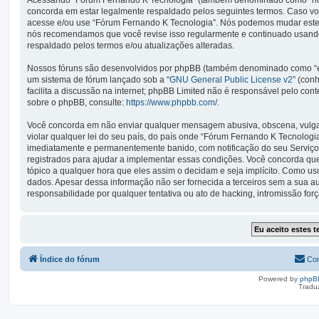
Acessando “Fórum Fernando K Tecnologia” (também denominado como “nós”, 
concorda em estar legalmente respaldado pelos seguintes termos. Caso vo
acesse e/ou use “Fórum Fernando K Tecnologia”. Nós podemos mudar estes
nós recomendamos que você revise isso regularmente e continuado usando
respaldado pelos termos e/ou atualizações alteradas.
Nossos fóruns são desenvolvidos por phpBB (também denominado como “ele
um sistema de fórum lançado sob a “
GNU General Public License v2
” (con
facilita a discussão na internet; phpBB Limited não é responsável pelo co
sobre o phpBB, consulte:
https://www.phpbb.com/
.
Você concorda em não enviar qualquer mensagem abusiva, obscena, vulgar,
violar qualquer lei do seu país, do país onde “Fórum Fernando K Tecnologia”
imediatamente e permanentemente banido, com notificação do seu Serviço 
registrados para ajudar a implementar essas condições. Você concorda que 
tópico a qualquer hora que eles assim o decidam e seja implícito. Como u
dados. Apesar dessa informação não ser fornecida a terceiros sem a sua 
responsabilidade por qualquer tentativa ou ato de hacking, intromissão fo
Índice do fórum
Con
Powered by
phpB
Tradu