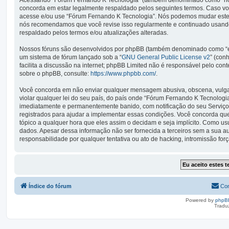
Acessando “Fórum Fernando K Tecnologia” (também denominado como “nós”, 
concorda em estar legalmente respaldado pelos seguintes termos. Caso vo
acesse e/ou use “Fórum Fernando K Tecnologia”. Nós podemos mudar estes
nós recomendamos que você revise isso regularmente e continuado usando
respaldado pelos termos e/ou atualizações alteradas.
Nossos fóruns são desenvolvidos por phpBB (também denominado como “ele
um sistema de fórum lançado sob a “
GNU General Public License v2
” (con
facilita a discussão na internet; phpBB Limited não é responsável pelo co
sobre o phpBB, consulte:
https://www.phpbb.com/
.
Você concorda em não enviar qualquer mensagem abusiva, obscena, vulgar,
violar qualquer lei do seu país, do país onde “Fórum Fernando K Tecnologia”
imediatamente e permanentemente banido, com notificação do seu Serviço 
registrados para ajudar a implementar essas condições. Você concorda que 
tópico a qualquer hora que eles assim o decidam e seja implícito. Como u
dados. Apesar dessa informação não ser fornecida a terceiros sem a sua 
responsabilidade por qualquer tentativa ou ato de hacking, intromissão fo
Índice do fórum
Con
Powered by
phpB
Tradu