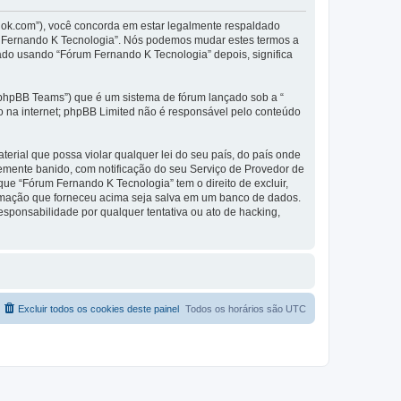
dok.com”), você concorda em estar legalmente respaldado
m Fernando K Tecnologia”. Nós podemos mudar estes termos a
ado usando “Fórum Fernando K Tecnologia” depois, significa
phpBB Teams”) que é um sistema de fórum lançado sob a “
ão na internet; phpBB Limited não é responsável pelo conteúdo
rial que possa violar qualquer lei do seu país, do país onde
temente banido, com notificação do seu Serviço de Provedor de
ue “Fórum Fernando K Tecnologia” tem o direito de excluir,
formação que forneceu acima seja salva em um banco de dados.
sponsabilidade por qualquer tentativa ou ato de hacking,
Excluir todos os cookies deste painel
Todos os horários são
UTC