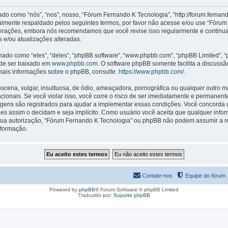
como “nós”, “nos”, nosso, “Fórum Fernando K Tecnologia”, “http://forum.fernan
almente respaldado pelos seguintes termos, por favor não acesse e/ou use “Fóru
lterações, embora nós recomendamos que você revise isso regularmente e continu
 e/ou atualizações alteradas.
o como “eles”, “deles”, “phpBB software”, “www.phpbb.com”, “phpBB Limited”, “
ode ser baixado em
www.phpbb.com
. O software phpBB somente facilita a discuss
 mais informações sobre o phpBB, consulte:
https://www.phpbb.com/
.
na, vulgar, insultuosa, de ódio, ameaçadora, pornográfica ou qualquer outro mate
cionais. Se você violar isso, você corre o risco de ser imediatamente e permanen
agens são registrados para ajudar a implementar essas condições. Você concorda q
 eles assim o decidam e seja implícito. Como usuário você aceita que qualquer in
sua autorização, “Fórum Fernando K Tecnologia” ou phpBB não podem assumir a re
nformação.
Contate-nos
Equipe do fórum
Powered by
phpBB
® Forum Software © phpBB Limited
Traduzido por:
Suporte phpBB