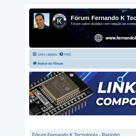
Fórum Fernando K Tec
Fórum sobre dúvidas com relação ao conteú
Links rápidos
FAQ
Índice do fórum
Fórum Fernando K Tecnologia - Registro