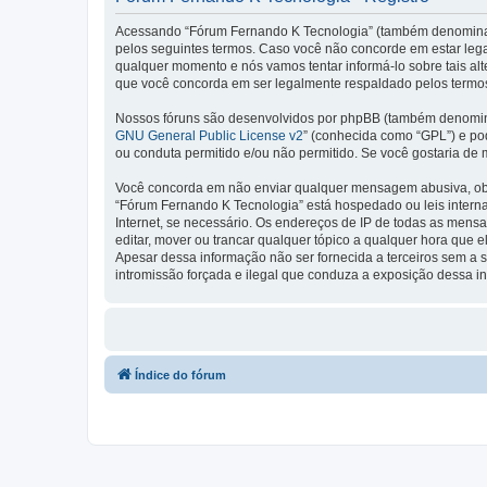
Acessando “Fórum Fernando K Tecnologia” (também denominado 
pelos seguintes termos. Caso você não concorde em estar leg
qualquer momento e nós vamos tentar informá-lo sobre tais a
que você concorda em ser legalmente respaldado pelos termos
Nossos fóruns são desenvolvidos por phpBB (também denominad
GNU General Public License v2
” (conhecida como “GPL”) e p
ou conduta permitido e/ou não permitido. Se você gostaria de
Você concorda em não enviar qualquer mensagem abusiva, obsce
“Fórum Fernando K Tecnologia” está hospedado ou leis interna
Internet, se necessário. Os endereços de IP de todas as mens
editar, mover ou trancar qualquer tópico a qualquer hora que
Apesar dessa informação não ser fornecida a terceiros sem a 
intromissão forçada e ilegal que conduza a exposição dessa i
Índice do fórum