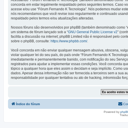
Acessando “Fórum Fernando K Tecnologia” (também denominado como “nós”, 
concorda em estar legalmente respaldado pelos seguintes termos. Caso vo
acesse e/ou use “Fórum Fernando K Tecnologia”. Nós podemos mudar estes
nós recomendamos que você revise isso regularmente e continuado usando
respaldado pelos termos e/ou atualizações alteradas.
Nossos fóruns são desenvolvidos por phpBB (também denominado como “ele
um sistema de fórum lançado sob a “
GNU General Public License v2
” (con
facilita a discussão na internet; phpBB Limited não é responsável pelo co
sobre o phpBB, consulte:
https://www.phpbb.com/
.
Você concorda em não enviar qualquer mensagem abusiva, obscena, vulgar,
violar qualquer lei do seu país, do país onde “Fórum Fernando K Tecnologia”
imediatamente e permanentemente banido, com notificação do seu Serviço 
registrados para ajudar a implementar essas condições. Você concorda que 
tópico a qualquer hora que eles assim o decidam e seja implícito. Como u
dados. Apesar dessa informação não ser fornecida a terceiros sem a sua 
responsabilidade por qualquer tentativa ou ato de hacking, intromissão fo
Índice do fórum
Con
Powered by
phpB
Tradu