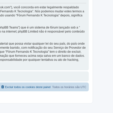
dok.com”), você concorda em estar legalmente respaldado
m Fernando K Tecnologia”. Nós podemos mudar estes termos a
ado usando “Fórum Fernando K Tecnologia” depois, significa
phpBB Teams”) que é um sistema de fórum lançado sob a “
ão na internet; phpBB Limited não é responsável pelo conteúdo
rial que possa violar qualquer lei do seu país, do país onde
temente banido, com notificação do seu Serviço de Provedor de
ue “Fórum Fernando K Tecnologia” tem o direito de excluir,
formação que forneceu acima seja salva em um banco de dados.
sponsabilidade por qualquer tentativa ou ato de hacking,
Excluir todos os cookies deste painel
Todos os horários são
UTC