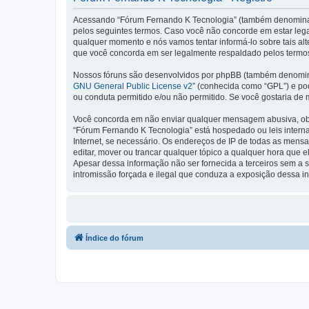
Acessando “Fórum Fernando K Tecnologia” (também denominado 
pelos seguintes termos. Caso você não concorde em estar leg
qualquer momento e nós vamos tentar informá-lo sobre tais a
que você concorda em ser legalmente respaldado pelos termos
Nossos fóruns são desenvolvidos por phpBB (também denominad
GNU General Public License v2
” (conhecida como “GPL”) e p
ou conduta permitido e/ou não permitido. Se você gostaria de
Você concorda em não enviar qualquer mensagem abusiva, obsce
“Fórum Fernando K Tecnologia” está hospedado ou leis interna
Internet, se necessário. Os endereços de IP de todas as mens
editar, mover ou trancar qualquer tópico a qualquer hora que
Apesar dessa informação não ser fornecida a terceiros sem a 
intromissão forçada e ilegal que conduza a exposição dessa i
Índice do fórum