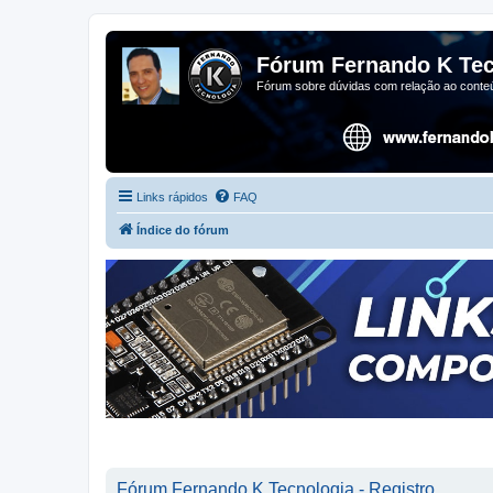
Fórum Fernando K Tec
Fórum sobre dúvidas com relação ao conteú
Links rápidos
FAQ
Índice do fórum
Fórum Fernando K Tecnologia - Registro