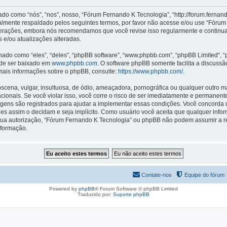
como “nós”, “nos”, nosso, “Fórum Fernando K Tecnologia”, “http://forum.fernan
almente respaldado pelos seguintes termos, por favor não acesse e/ou use “Fóru
lterações, embora nós recomendamos que você revise isso regularmente e continu
 e/ou atualizações alteradas.
o como “eles”, “deles”, “phpBB software”, “www.phpbb.com”, “phpBB Limited”, “
ode ser baixado em
www.phpbb.com
. O software phpBB somente facilita a discuss
 mais informações sobre o phpBB, consulte:
https://www.phpbb.com/
.
na, vulgar, insultuosa, de ódio, ameaçadora, pornográfica ou qualquer outro mate
cionais. Se você violar isso, você corre o risco de ser imediatamente e permanen
agens são registrados para ajudar a implementar essas condições. Você concorda q
 eles assim o decidam e seja implícito. Como usuário você aceita que qualquer in
sua autorização, “Fórum Fernando K Tecnologia” ou phpBB não podem assumir a re
nformação.
Contate-nos
Equipe do fórum
Powered by
phpBB
® Forum Software © phpBB Limited
Traduzido por:
Suporte phpBB