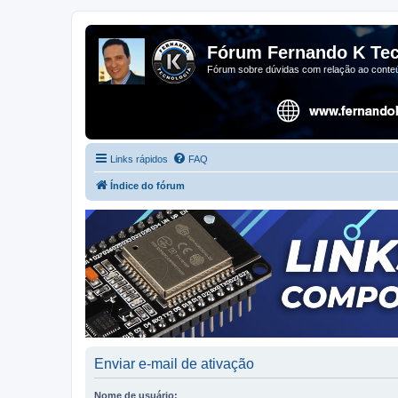
Fórum Fernando K Tec
Fórum sobre dúvidas com relação ao conteú
Links rápidos
FAQ
Índice do fórum
Enviar e-mail de ativação
Nome de usuário: