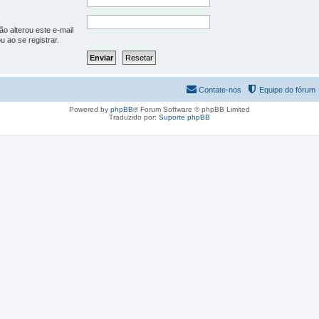
o alterou este e-mail
u ao se registrar.
Contate-nos
Equipe do fórum
Powered by
phpBB
® Forum Software © phpBB Limited
Traduzido por:
Suporte phpBB