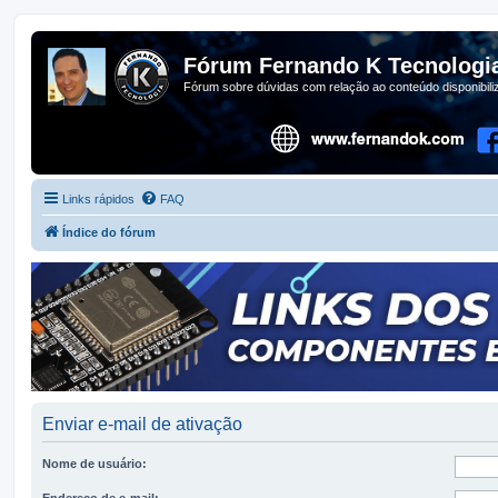
Fórum Fernando K Tecnologi
Fórum sobre dúvidas com relação ao conteúdo disponibil
Links rápidos
FAQ
Índice do fórum
Enviar e-mail de ativação
Nome de usuário:
Endereço de e-mail: