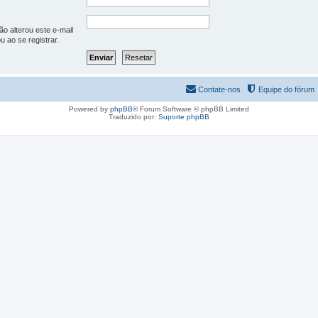
o alterou este e-mail
u ao se registrar.
Contate-nos
Equipe do fórum
Powered by
phpBB
® Forum Software © phpBB Limited
Traduzido por:
Suporte phpBB