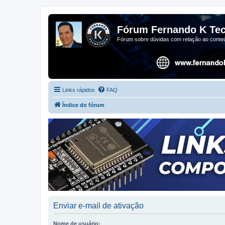
Fórum Fernando K Tec
Fórum sobre dúvidas com relação ao conteú
Links rápidos
FAQ
Índice do fórum
Enviar e-mail de ativação
Nome de usuário: