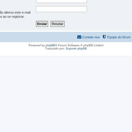
o alterou este e-mail
u ao se registrar.
Contate-nos
Equipe do fórum
Powered by
phpBB
® Forum Software © phpBB Limited
Traduzido por:
Suporte phpBB