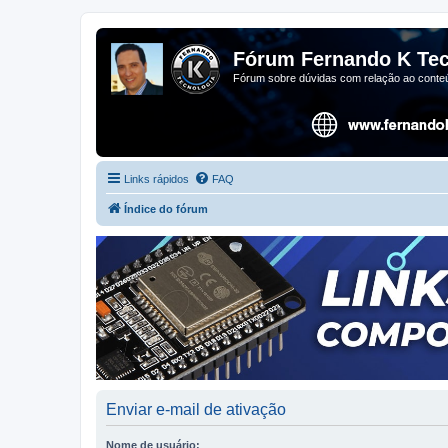
Fórum Fernando K Tec
Fórum sobre dúvidas com relação ao conteú
Links rápidos
FAQ
Índice do fórum
Enviar e-mail de ativação
Nome de usuário: