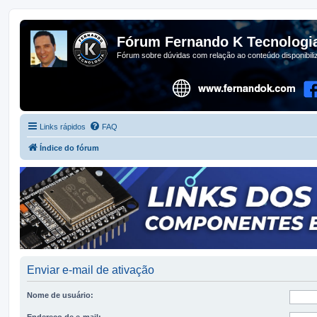
Fórum Fernando K Tecnologi
Fórum sobre dúvidas com relação ao conteúdo disponibil
Links rápidos
FAQ
Índice do fórum
Enviar e-mail de ativação
Nome de usuário:
Endereço de e-mail: