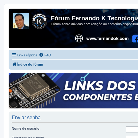
Fórum Fernando K Tecnologi
Fórum sobre dúvidas com relação ao conteúdo disponibil
Links rápidos
FAQ
Índice do fórum
Enviar senha
Nome de usuário:
Endereço de e-mail: