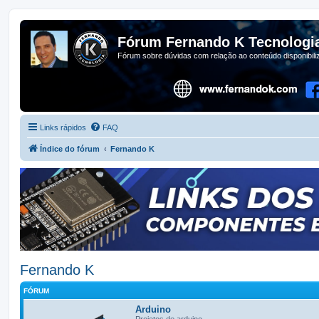
Fórum Fernando K Tecnologi
Fórum sobre dúvidas com relação ao conteúdo disponibil
Links rápidos
FAQ
Índice do fórum
Fernando K
Fernando K
FÓRUM
Arduino
Projetos de arduino