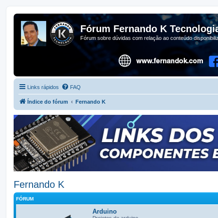
Fórum Fernando K Tecnologi
Fórum sobre dúvidas com relação ao conteúdo disponibil
Links rápidos
FAQ
Índice do fórum
Fernando K
Fernando K
FÓRUM
Arduino
Projetos de arduino