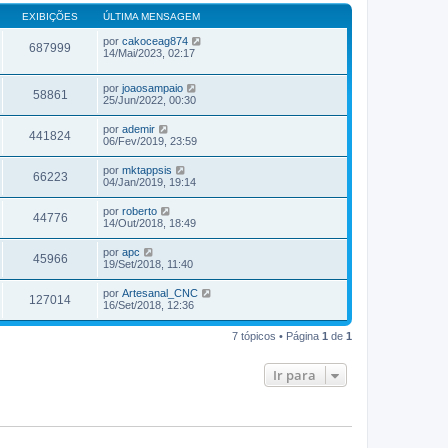
EXIBIÇÕES
ÚLTIMA MENSAGEM
por
cakoceag874
687999
14/Mai/2023, 02:17
por
joaosampaio
58861
25/Jun/2022, 00:30
por
ademir
441824
06/Fev/2019, 23:59
por
mktappsis
66223
04/Jan/2019, 19:14
por
roberto
44776
14/Out/2018, 18:49
por
apc
45966
19/Set/2018, 11:40
por
Artesanal_CNC
127014
16/Set/2018, 12:36
7 tópicos • Página
1
de
1
Ir para