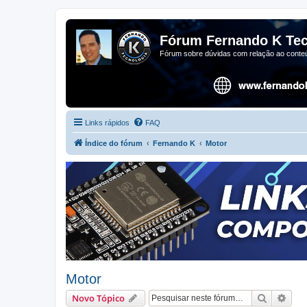
Fórum Fernando K Tec
Fórum sobre dúvidas com relação ao conteú
Links rápidos
FAQ
Índice do fórum
Fernando K
Motor
Motor
Pesquisa
Pesq
Novo Tópico