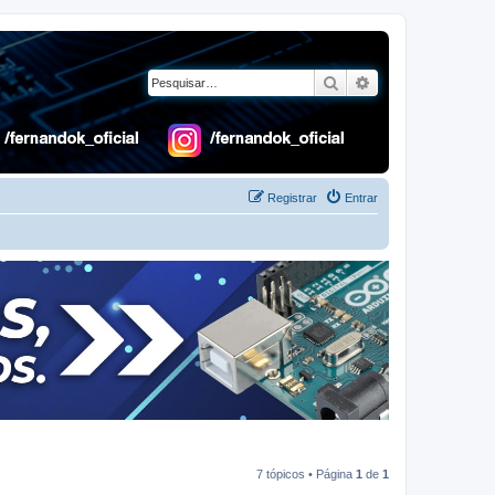
Pesquisar
Pesquisa avançad
Registrar
Entrar
7 tópicos • Página
1
de
1