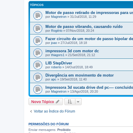
TÓPICOS
Motor de passo retirado de impressoras para u
por
Magnetron
» 31/Jul/2018, 11:29
Motor de passo vibrando, causando ruído
por
Rogério
» 07/Nov/2018, 20:24
Fazer circuito de um motor de passo bipolar de
por
joao
» 27/Jul/2018, 18:18
impressora 3d com motor dc
por
thiagors1
» 21/Set/2018, 21:12
LIB StepDriver
por
roberto
» 14/Out/2018, 18:49
Divergência em movimento de motor
por
apc
» 19/Set/2018, 11:40
Impressora 3d sucata drive dvd pc---- concluido
por
Magnetron
» 13/Ago/2018, 20:20
Novo Tópico
Voltar ao Índice do Fórum
PERMISSÕES DO FÓRUM
Enviar mensagens:
Proibido