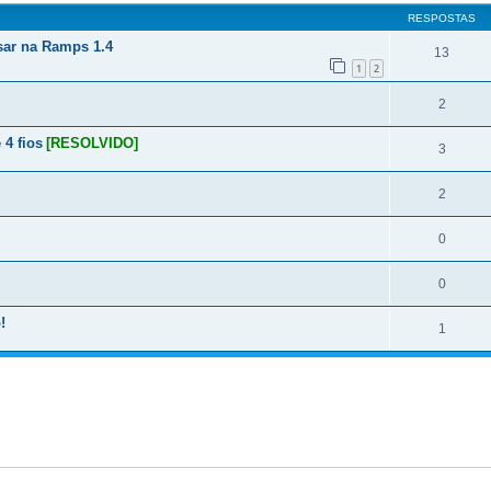
RESPOSTAS
sar na Ramps 1.4
13
1
2
2
 4 fios
[RESOLVIDO]
3
2
0
0
!
1