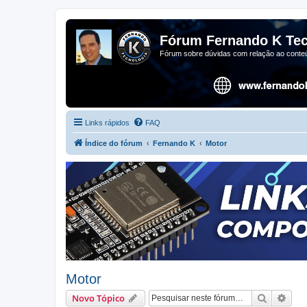
Fórum Fernando K Tec
Fórum sobre dúvidas com relação ao conteú
Links rápidos
FAQ
Índice do fórum
Fernando K
Motor
Motor
Pesquisa
Pesq
Novo Tópico