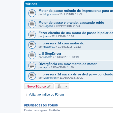
TÓPICOS
Motor de passo retirado de impressoras para u
por
Magnetron
» 31/Jul/2018, 11:29
Motor de passo vibrando, causando ruído
por
Rogério
» 07/Nov/2018, 20:24
Fazer circuito de um motor de passo bipolar de
por
joao
» 27/Jul/2018, 18:18
impressora 3d com motor dc
por
thiagors1
» 21/Set/2018, 21:12
LIB StepDriver
por
roberto
» 14/Out/2018, 18:49
Divergência em movimento de motor
por
apc
» 19/Set/2018, 11:40
Impressora 3d sucata drive dvd pc---- concluido
por
Magnetron
» 13/Ago/2018, 20:20
Novo Tópico
Voltar ao Índice do Fórum
PERMISSÕES DO FÓRUM
Enviar mensagens:
Proibido