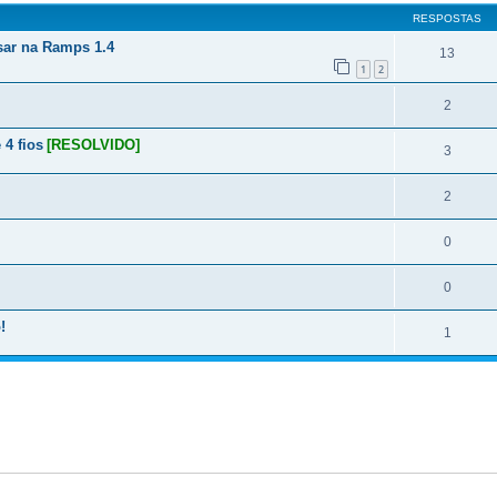
RESPOSTAS
sar na Ramps 1.4
13
1
2
2
 4 fios
[RESOLVIDO]
3
2
0
0
!
1