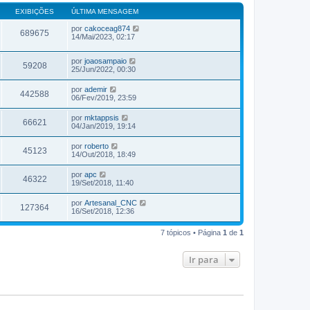
EXIBIÇÕES
ÚLTIMA MENSAGEM
por
cakoceag874
689675
14/Mai/2023, 02:17
por
joaosampaio
59208
25/Jun/2022, 00:30
por
ademir
442588
06/Fev/2019, 23:59
por
mktappsis
66621
04/Jan/2019, 19:14
por
roberto
45123
14/Out/2018, 18:49
por
apc
46322
19/Set/2018, 11:40
por
Artesanal_CNC
127364
16/Set/2018, 12:36
7 tópicos • Página
1
de
1
Ir para