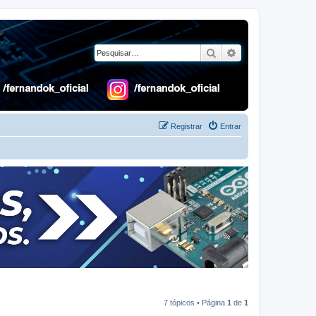
Pesquisar
Pesquisa avançad
Registrar
Entrar
7 tópicos • Página
1
de
1