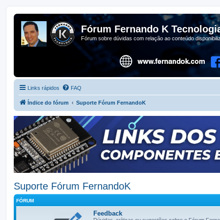
Fórum Fernando K Tecnologi
Fórum sobre dúvidas com relação ao conteúdo disponibil
Links rápidos
FAQ
Índice do fórum
Suporte Fórum FernandoK
Suporte Fórum FernandoK
FÓRUM
Feedback
Dúvidas, críticas ou sugestões sobre o Fórum Fern