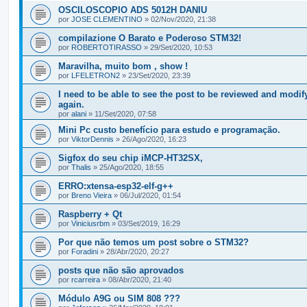
OSCILOSCOPIO ADS 5012H DANIU
por
JOSE CLEMENTINO
» 02/Nov/2020, 21:38
compilazione O Barato e Poderoso STM32!
por
ROBERTOTIRASSO
» 29/Set/2020, 10:53
Maravilha, muito bom , show !
por
LFELETRON2
» 23/Set/2020, 23:39
I need to be able to see the post to be reviewed and modify
again.
por
alani
» 11/Set/2020, 07:58
Mini Pc custo benefício para estudo e programação.
por
ViktorDennis
» 26/Ago/2020, 16:23
Sigfox do seu chip iMCP-HT32SX,
por
Thalis
» 25/Ago/2020, 18:55
ERRO:xtensa-esp32-elf-g++
por
Breno Vieira
» 06/Jul/2020, 01:54
Raspberry + Qt
por
Viniciusrbm
» 03/Set/2019, 16:29
Por que não temos um post sobre o STM32?
por
Foradini
» 28/Abr/2020, 20:27
posts que não são aprovados
por
rcarreira
» 08/Abr/2020, 21:40
Módulo A9G ou SIM 808 ???