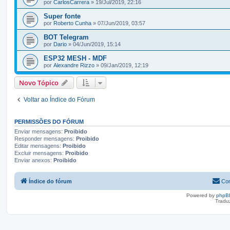
por
CarlosCarrera
» 19/Jul/2019, 22:16
Super fonte
por
Roberto Cunha
» 07/Jun/2019, 03:57
BOT Telegram
por
Dario
» 04/Jun/2019, 15:14
ESP32 MESH - MDF
por
Alexandre Rizzo
» 09/Jan/2019, 12:19
Novo Tópico
Voltar ao Índice do Fórum
PERMISSÕES DO FÓRUM
Enviar mensagens:
Proibido
Responder mensagens:
Proibido
Editar mensagens:
Proibido
Excluir mensagens:
Proibido
Enviar anexos:
Proibido
Índice do fórum
Con
Powered by
phpB
Tradu