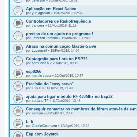
por
Jeferson
» 26/Mar/2020, 18:01
Aplicação em React Native
por
yuri agopian
» 19/Nov/2019, 02:36
Controladores de Radiofrequência
por
Jancera
» 16/Nov/2019, 11:19
preciso de um ajuda no programa !
por
Jeferson Tamono
» 19/Abr/2019, 17:03
Atraso na comunicação Master-Salve
por
Lucaoprof
» 15/Fev/2019, 14:04
Criptografia para Lora no ESP32
por
adrduarte
» 23/Out/2019, 09:49
esp8266
por
marcio costa
» 20/Out/2019, 10:57
Precisão do "easy servo"
por
Luis C
» 11/Out/2019, 21:43
ajuda para ligar módulo RF 433Mhz no Esp32
por
Luciano TF
» 11/Out/2019, 13:43
Conseguir contactar os membros do fórum através de e-m
por
asousa
» 06/Set/2019, 23:15
Li-fi
por
GabrielCosmann
» 12/Ago/2019, 19:22
Esp com Joystck