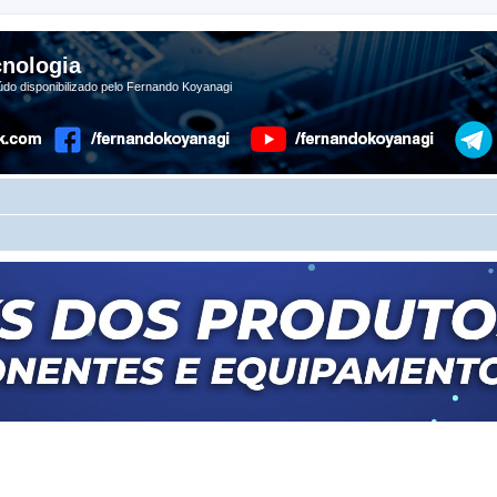
nologia
do disponibilizado pelo Fernando Koyanagi
r
uisa avançada