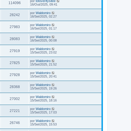
por
totoverifysitee
114096
16/Out/2025, 09:41
por
Waldomiro
28242
16/Set/2025, 02:27
por
Waldomiro
27983
16/Set/2025, 01:17
por
Waldomiro
28083
16/Set/2025, 00:08
por
Waldomiro
27919
15/Set/2025, 23:02
por
Waldomiro
27825
15/Set/2025, 21:52
por
Waldomiro
27928
15/Set/2025, 20:41
por
Waldomiro
28368
15/Set/2025, 19:26
por
Waldomiro
27002
15/Set/2025, 18:16
por
Waldomiro
27221
15/Set/2025, 17:03
por
Waldomiro
26746
15/Set/2025, 15:53