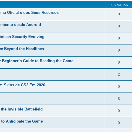
RESPOSTAS
orma Oficial e dos Seus Recursos
0
nimiento desde Android
0
Fintech Security Evolving
0
ee Beyond the Headlines
0
r Beginner’s Guide to Reading the Game
0
2
m Skins de CS2 Em 2026
0
8
he Invisible Battlefield
0
 to Anticipate the Game
0