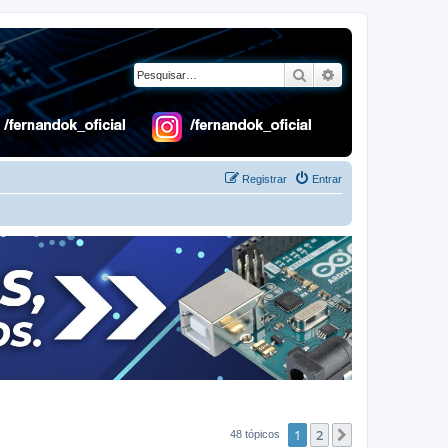
Pesquisar
Pesquisa avançad
Registrar
Entrar
1
2
Próximo
48 tópicos