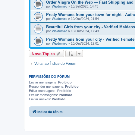
Order Viagra On the Web — Fast Shipping and 
por
Waldomiro
» 15/Set/2025, 14:43
Pretty Womans from your town for night - Auth
por
Waldomiro
» 19/Out/2024, 21:54
Beautiful Girls from your city - Verified Maidens
por
Waldomiro
» 10/Out/2024, 17:43
Pretty Womans from your city - Verified Female
por
Waldomiro
» 10/Out/2024, 12:01
Novo Tópico
Voltar ao Índice do Fórum
PERMISSÕES DO FÓRUM
Enviar mensagens:
Proibido
Responder mensagens:
Proibido
Editar mensagens:
Proibido
Excluir mensagens:
Proibido
Enviar anexos:
Proibido
Índice do fórum