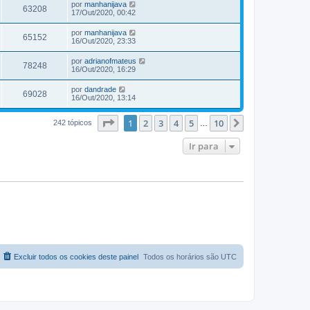
por
manhanijava
63208
17/Out/2020, 00:42
por
manhanijava
65152
16/Out/2020, 23:33
por
adrianofmateus
78248
16/Out/2020, 16:29
por
dandrade
69028
16/Out/2020, 13:14
Página
1
de
10
1
2
3
4
5
10
Próximo
242 tópicos
…
Ir para
Excluir todos os cookies deste painel
Todos os horários são
UTC