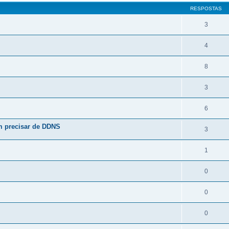
RESPOSTAS
3
4
8
3
6
m precisar de DDNS
3
1
0
0
0