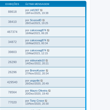
EXIBIÇÕES
ÚLTIMA MENSAGEM
por
cid1307
88618
19/Fev/2025, 19:38
por
ScusselD
38410
28/Out/2023, 19:25
por
cakoceag874
467374
16/Mai/2023, 06:28
por
cakoceag874
34872
16/Mai/2023, 00:34
por
cakoceag874
39803
13/Mai/2023, 12:15
por
sidourado10
26290
14/Dez/2022, 20:21
por
BrenoKuster
26296
27/Nov/2022, 20:34
por
usguribt
429540
26/Dez/2020, 20:49
por
Mauro Oliveira
78564
20/Dez/2020, 19:40
por
Tony Croce
77020
13/Nov/2020, 20:30