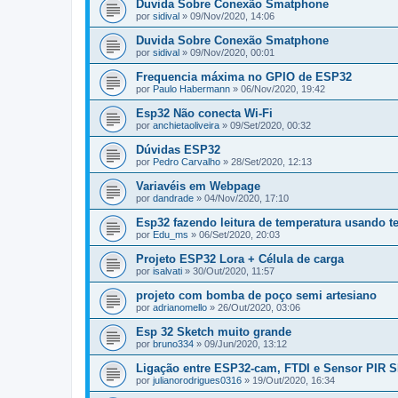
Duvida Sobre Conexão Smatphone
por
sidival
» 09/Nov/2020, 14:06
Duvida Sobre Conexão Smatphone
por
sidival
» 09/Nov/2020, 00:01
Frequencia máxima no GPIO de ESP32
por
Paulo Habermann
» 06/Nov/2020, 19:42
Esp32 Não conecta Wi-Fi
por
anchietaoliveira
» 09/Set/2020, 00:32
Dúvidas ESP32
por
Pedro Carvalho
» 28/Set/2020, 12:13
Variavéis em Webpage
por
dandrade
» 04/Nov/2020, 17:10
Esp32 fazendo leitura de temperatura usando t
por
Edu_ms
» 06/Set/2020, 20:03
Projeto ESP32 Lora + Célula de carga
por
isalvati
» 30/Out/2020, 11:57
projeto com bomba de poço semi artesiano
por
adrianomello
» 26/Out/2020, 03:06
Esp 32 Sketch muito grande
por
bruno334
» 09/Jun/2020, 13:12
Ligação entre ESP32-cam, FTDI e Sensor PIR 
por
julianorodrigues0316
» 19/Out/2020, 16:34