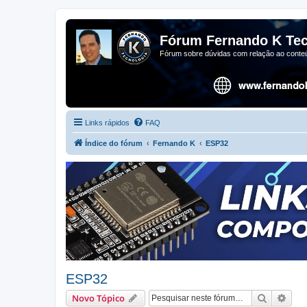
Fórum Fernando K Tec
Fórum sobre dúvidas com relação ao conteú
Links rápidos
FAQ
Índice do fórum
Fernando K
ESP32
ESP32
Pesquisa
Pesq
Novo Tópico