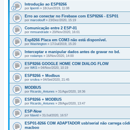
Introdução ao ESP8266
por
lipemh
» 18/Jun/2019, 11:08
Erro ao conectar no Firebase com ESP8266 - ESP01
por
marcelouff
» 23/Dez/2020, 15:19
Comunicação entre 2 ESP-01
por
mmsandrade
» 20/Nov/2020, 16:01
Esp8266 Placa em COM3 não está disponível.
por
Washington
» 17/Jul/2019, 15:20
Interceptar e manipular dados antes de gravar no bd.
por
rodamps
» 16/Nov/2020, 14:00
ESP8266 GOOGLE HOME COM DIALOG FLOW
por
WKS
» 04/Nov/2020, 10:19
ESP8266 + Modbus
por
srsilva
» 04/Set/2020, 21:45
MODBUS
por
Ricardo_Antunes
» 31/Ago/2020, 18:36
ESP8266 + MODBUS
por
Ricardo_Antunes
» 28/Ago/2020, 13:47
ESP-Now
por
fdavid
» 31/Jul/2020, 16:57
ESP01-8266 COM ADAPTADOR usb/serial não carrega cód
macboo