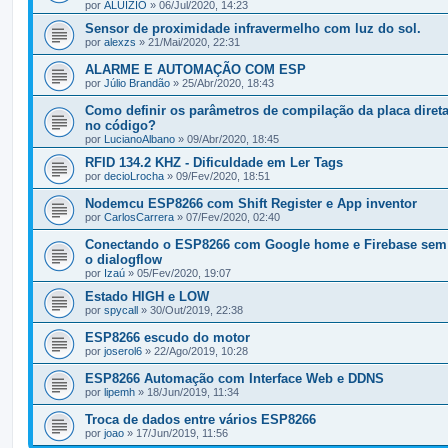
por
ALUIZIO
» 06/Jul/2020, 14:23
Sensor de proximidade infravermelho com luz do sol.
por
alexzs
» 21/Mai/2020, 22:31
ALARME E AUTOMAÇÃO COM ESP
por
Júlio Brandão
» 25/Abr/2020, 18:43
Como definir os parâmetros de compilação da placa diret
no código?
por
LucianoAlbano
» 09/Abr/2020, 18:45
RFID 134.2 KHZ - Dificuldade em Ler Tags
por
decioLrocha
» 09/Fev/2020, 18:51
Nodemcu ESP8266 com Shift Register e App inventor
por
CarlosCarrera
» 07/Fev/2020, 02:40
Conectando o ESP8266 com Google home e Firebase sem u
o dialogflow
por
Izaú
» 05/Fev/2020, 19:07
Estado HIGH e LOW
por
spycall
» 30/Out/2019, 22:38
ESP8266 escudo do motor
por
joserol6
» 22/Ago/2019, 10:28
ESP8266 Automação com Interface Web e DDNS
por
lipemh
» 18/Jun/2019, 11:34
Troca de dados entre vários ESP8266
por
joao
» 17/Jun/2019, 11:56