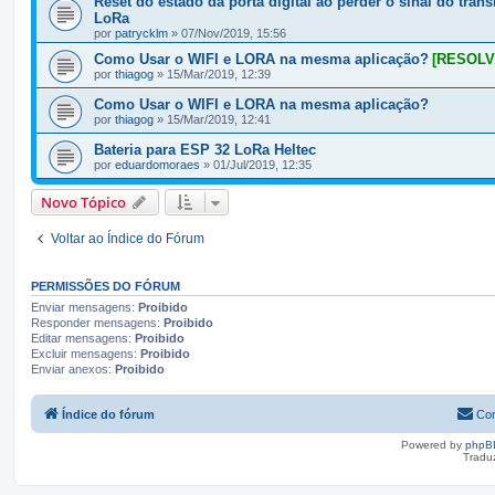
Reset do estado da porta digital ao perder o sinal do tran
LoRa
por
patrycklm
» 07/Nov/2019, 15:56
Como Usar o WIFI e LORA na mesma aplicação?
[RESOLV
por
thiagog
» 15/Mar/2019, 12:39
Como Usar o WIFI e LORA na mesma aplicação?
por
thiagog
» 15/Mar/2019, 12:41
Bateria para ESP 32 LoRa Heltec
por
eduardomoraes
» 01/Jul/2019, 12:35
Novo Tópico
Voltar ao Índice do Fórum
PERMISSÕES DO FÓRUM
Enviar mensagens:
Proibido
Responder mensagens:
Proibido
Editar mensagens:
Proibido
Excluir mensagens:
Proibido
Enviar anexos:
Proibido
Índice do fórum
Con
Powered by
phpB
Tradu