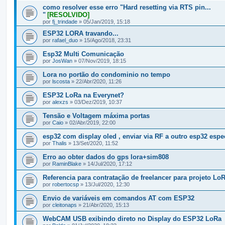
como resolver esse erro "Hard resetting via RTS pin...
"
[RESOLVIDO]
por
fj_trindade
» 05/Jan/2019, 15:18
ESP32 LORA travando...
por
rafael_duo
» 15/Ago/2018, 23:31
Esp32 Multi Comunicação
por
JosWan
» 07/Nov/2019, 18:15
Lora no portão do condominio no tempo
por
lscosta
» 22/Abr/2020, 11:26
ESP32 LoRa na Everynet?
por
alexzs
» 03/Dez/2019, 10:37
Tensão e Voltagem máxima portas
por
Caio
» 02/Abr/2019, 22:00
esp32 com display oled , enviar via RF a outro esp32 espe
por
Thalis
» 13/Set/2020, 11:52
Erro ao obter dados do gps lora+sim808
por
RaminBlake
» 14/Jul/2020, 17:12
Referencia para contratação de freelancer para projeto Lo
por
robertocsp
» 13/Jul/2020, 12:30
Envio de variáveis em comandos AT com ESP32
por
cleitonaps
» 21/Abr/2020, 15:13
WebCAM USB exibindo direto no Display do ESP32 LoRa