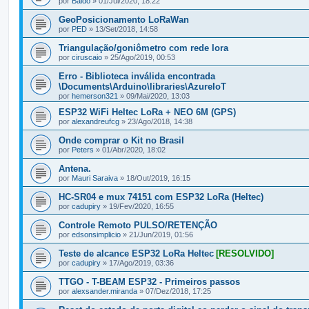
por
Baldo
» 01/Jul/2020, 18:22
GeoPosicionamento LoRaWan
por
PED
» 13/Set/2018, 14:58
Triangulação/goniômetro com rede lora
por
ciruscaio
» 25/Ago/2019, 00:53
Erro - Biblioteca inválida encontrada
\Documents\Arduino\libraries\AzureIoT
por
hemerson321
» 09/Mai/2020, 13:03
ESP32 WiFi Heltec LoRa + NEO 6M (GPS)
por
alexandreufcg
» 23/Ago/2018, 14:38
Onde comprar o Kit no Brasil
por
Peters
» 01/Abr/2020, 18:02
Antena.
por
Mauri Saraiva
» 18/Out/2019, 16:15
HC-SR04 e mux 74151 com ESP32 LoRa (Heltec)
por
cadupiry
» 19/Fev/2020, 16:55
Controle Remoto PULSO/RETENÇÃO
por
edsonsimplicio
» 21/Jun/2019, 01:56
Teste de alcance ESP32 LoRa Heltec
[RESOLVIDO]
por
cadupiry
» 17/Ago/2019, 03:36
TTGO - T-BEAM ESP32 - Primeiros passos
por
alexsander.miranda
» 07/Dez/2018, 17:25