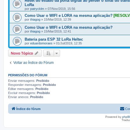
Reset do estado da porta digital ao perder o sinal do tran
LoRa
por
patrycklm
» 07/Nov/2019, 15:56
Como Usar o WIFI e LORA na mesma aplicação?
[RESOLV
por
thiagog
» 15/Mar/2019, 12:39
Como Usar o WIFI e LORA na mesma aplicação?
por
thiagog
» 15/Mar/2019, 12:41
Bateria para ESP 32 LoRa Heltec
por
eduardomoraes
» 01/Jul/2019, 12:35
Novo Tópico
Voltar ao Índice do Fórum
PERMISSÕES DO FÓRUM
Enviar mensagens:
Proibido
Responder mensagens:
Proibido
Editar mensagens:
Proibido
Excluir mensagens:
Proibido
Enviar anexos:
Proibido
Índice do fórum
Con
Powered by
phpB
Tradu