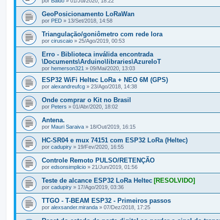
por
Baldo
» 01/Jul/2020, 18:22
GeoPosicionamento LoRaWan
por
PED
» 13/Set/2018, 14:58
Triangulação/goniômetro com rede lora
por
ciruscaio
» 25/Ago/2019, 00:53
Erro - Biblioteca inválida encontrada
\Documents\Arduino\libraries\AzureIoT
por
hemerson321
» 09/Mai/2020, 13:03
ESP32 WiFi Heltec LoRa + NEO 6M (GPS)
por
alexandreufcg
» 23/Ago/2018, 14:38
Onde comprar o Kit no Brasil
por
Peters
» 01/Abr/2020, 18:02
Antena.
por
Mauri Saraiva
» 18/Out/2019, 16:15
HC-SR04 e mux 74151 com ESP32 LoRa (Heltec)
por
cadupiry
» 19/Fev/2020, 16:55
Controle Remoto PULSO/RETENÇÃO
por
edsonsimplicio
» 21/Jun/2019, 01:56
Teste de alcance ESP32 LoRa Heltec
[RESOLVIDO]
por
cadupiry
» 17/Ago/2019, 03:36
TTGO - T-BEAM ESP32 - Primeiros passos
por
alexsander.miranda
» 07/Dez/2018, 17:25