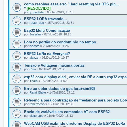
como resolver esse erro "Hard resetting via RTS pin...
"
[RESOLVIDO]
por
fj_trindade
» 05/Jan/2019, 15:18
ESP32 LORA travando...
por
rafael_duo
» 15/Ago/2018, 23:31
Esp32 Multi Comunicação
por
JosWan
» 07/Nov/2019, 18:15
Lora no portão do condominio no tempo
por
lscosta
» 22/Abr/2020, 11:26
ESP32 LoRa na Everynet?
por
alexzs
» 03/Dez/2019, 10:37
Tensão e Voltagem máxima portas
por
Caio
» 02/Abr/2019, 22:00
esp32 com display oled , enviar via RF a outro esp32 espe
por
Thalis
» 13/Set/2020, 11:52
Erro ao obter dados do gps lora+sim808
por
RaminBlake
» 14/Jul/2020, 17:12
Referencia para contratação de freelancer para projeto Lo
por
robertocsp
» 13/Jul/2020, 12:30
Envio de variáveis em comandos AT com ESP32
por
cleitonaps
» 21/Abr/2020, 15:13
WebCAM USB exibindo direto no Display do ESP32 LoRa