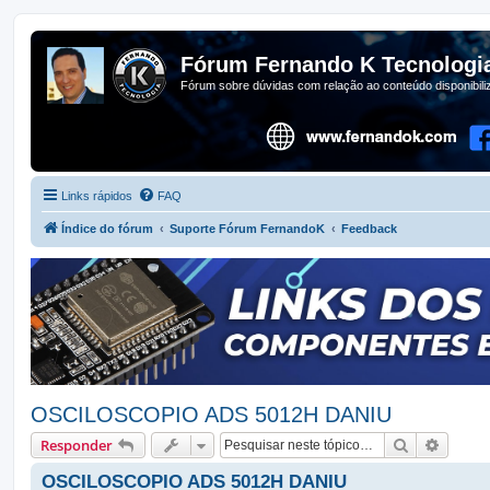
Fórum Fernando K Tecnologi
Fórum sobre dúvidas com relação ao conteúdo disponibil
Links rápidos
FAQ
Índice do fórum
Suporte Fórum FernandoK
Feedback
OSCILOSCOPIO ADS 5012H DANIU
Pesquisar
Pesqui
Responder
OSCILOSCOPIO ADS 5012H DANIU