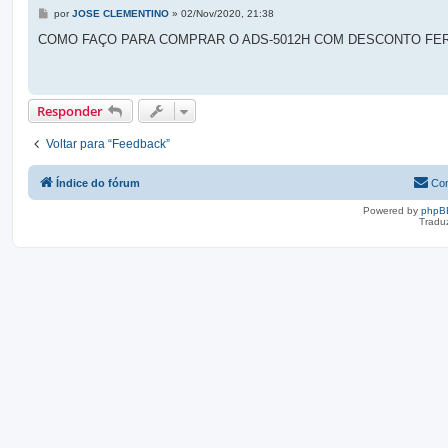
M
por
JOSE CLEMENTINO
»
02/Nov/2020, 21:38
e
n
COMO FAÇO PARA COMPRAR O ADS-5012H COM DESCONTO FE
s
a
g
e
m
Responder
Voltar para “Feedback”
Índice do fórum
Con
Powered by
phpB
Tradu