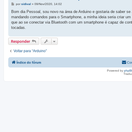
M
por
sidival
»
09/Nov/2020, 14:02
e
n
Bom dia Pessoal, sou novo na área de Arduino e gostaria de saber se
s
mandando comandos para o Smartphone, a minha ideia seria criar um 
a
g
que ao se conectar via Bluetooth com um smartphone é capaz de contr
e
tocadas.
m
Responder
Voltar para “Arduino”
Índice do fórum
Con
Powered by
phpB
Tradu