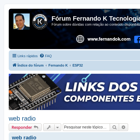
Fórum Fernando K Tecnologi
Fórum sobre dúvidas com relação ao conteúdo disponibil
Links rápidos
FAQ
Índice do fórum
Fernando K
ESP32
web radio
Pesquisar
Pesqui
Responder
web radio