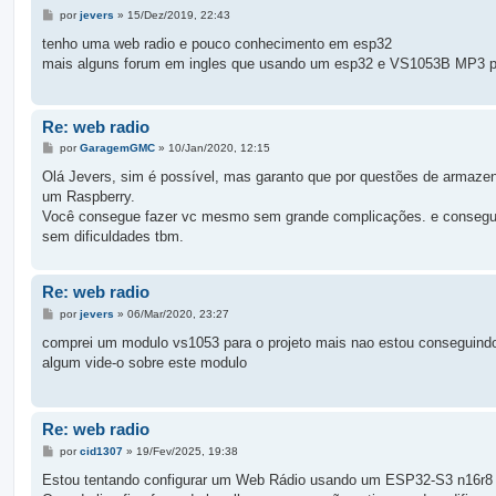
M
por
jevers
»
15/Dez/2019, 22:43
e
n
tenho uma web radio e pouco conhecimento em esp32
s
mais alguns forum em ingles que usando um esp32 e VS1053B MP3 par
a
g
e
m
Re: web radio
M
por
GaragemGMC
»
10/Jan/2020, 12:15
e
n
Olá Jevers, sim é possível, mas garanto que por questões de armaze
s
um Raspberry.
a
g
Você consegue fazer vc mesmo sem grande complicações. e consegue
e
sem dificuldades tbm.
m
Re: web radio
M
por
jevers
»
06/Mar/2020, 23:27
e
n
comprei um modulo vs1053 para o projeto mais nao estou conseguindo 
s
algum vide-o sobre este modulo
a
g
e
m
Re: web radio
M
por
cid1307
»
19/Fev/2025, 19:38
e
n
Estou tentando configurar um Web Rádio usando um ESP32-S3 n16r
s