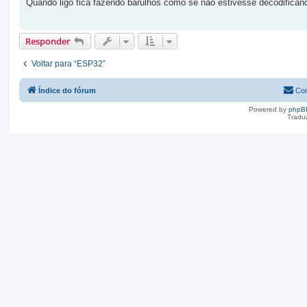
Quando ligo fica fazendo barulhos como se não estivesse decodifican
a
g
e
m
Responder
Voltar para “ESP32”
Índice do fórum
Con
Powered by
phpB
Tradu