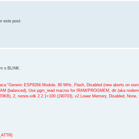
r este post:
om o BLINK.
laca:"Generic ESP8266 Module, 80 MHz, Flash, Disabled (new aborts on oom)
IRAM (balanced), Use pgm_read macros for IRAM/PROGMEM, dtr (aka nodem
B), 2, nonos-sdk 2.2.1+100 (190703), v2 Lower Memory, Disabled, None,
H_ATTR)