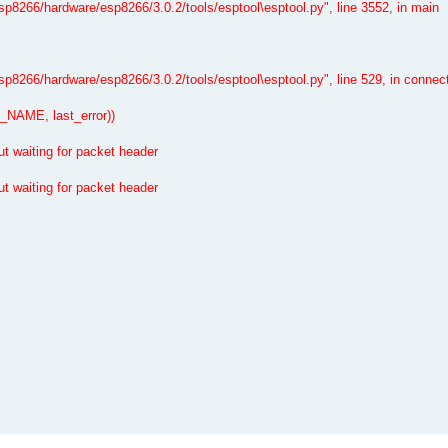
8266/hardware/esp8266/3.0.2/tools/esptool\esptool.py", line 3552, in main
8266/hardware/esp8266/3.0.2/tools/esptool\esptool.py", line 529, in connec
P_NAME, last_error))
t waiting for packet header
t waiting for packet header