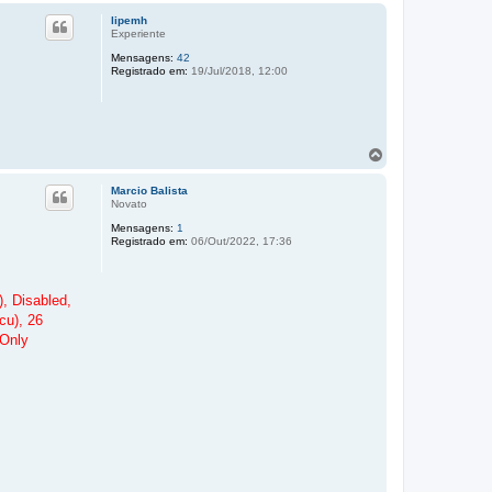
lipemh
Experiente
Mensagens:
42
Registrado em:
19/Jul/2018, 12:00
V
o
l
Marcio Balista
t
Novato
a
Mensagens:
1
r
Registrado em:
06/Out/2022, 17:36
a
o
t
o
, Disabled,
p
cu), 26
o
 Only