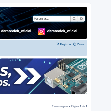
Pesquisar
Pesquisa avançad
Registrar
Entrar
2 mensagens • Página
1
de
1