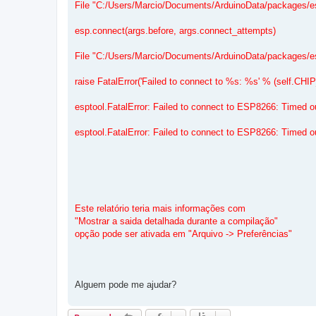
File "C:/Users/Marcio/Documents/ArduinoData/packages/esp
esp.connect(args.before, args.connect_attempts)
File "C:/Users/Marcio/Documents/ArduinoData/packages/esp
raise FatalError('Failed to connect to %s: %s' % (self.CHI
esptool.FatalError: Failed to connect to ESP8266: Timed ou
esptool.FatalError: Failed to connect to ESP8266: Timed ou
Este relatório teria mais informações com
"Mostrar a saida detalhada durante a compilação"
opção pode ser ativada em "Arquivo -> Preferências"
Alguem pode me ajudar?