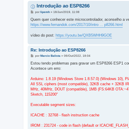
Introdução ao ESP8266
M
por
lipemh
»
18/Jun/2019, 11:08
e
n
Quem quer conhecer este microcontrolador, aconselho a ve
s
https://www.fernandok.com/2017/10/intro ... p8266.html
a
g
e
vídeo do post:
https://youtu.be/QXB5WHH9GOE
m
Re: Introdução ao ESP8266
M
por
Marcio Balista
»
06/Out/2022, 18:04
e
n
Estou tendo problemas para gravar um ESP8266 ESP1 c
s
Acontece um erro:
a
g
e
Arduino: 1.8.19 (Windows Store 1.8.57.0) (Windows 10), P
m
All SSL ciphers (most compatible), 32KB cache + 32KB 
MHz, 40MHz, DOUT (compatible), 1MB (FS:64KB OTA:~470K
Sketch, 115200"
Executable segment sizes:
ICACHE : 32768 - flash instruction cache
IROM : 231724 - code in flash (default or ICACHE_FLAS