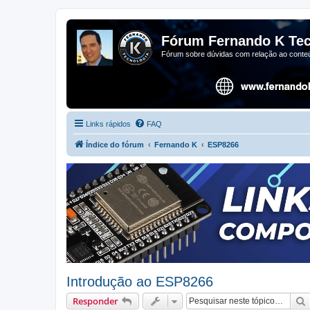
Fórum Fernando K Tec
Fórum sobre dúvidas com relação ao conteú
Links rápidos
FAQ
Índice do fórum
Fernando K
ESP8266
Introdução ao ESP8266
Responder