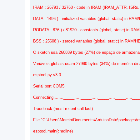
IRAM : 26793 / 32768 - code in IRAM (IRAM_ATTR, ISRs..
DATA : 1496 ) - initialized variables (global, static) in RA
RODATA : 876 ) / 81920 - constants (global, static) in R
BSS : 25608 ) - zeroed variables (global, static) in RAM/
O sketch usa 260889 bytes (27%) de espaço de armazena
Variáveis globais usam 27980 bytes (34%) de memória din
esptool.py v3.0
Serial port COM5
Connecting........_____....._____....._____....._____.....___
Traceback (most recent call last):
File "C:\Users\Marcio\Documents\ArduinoData\packages\es
esptool.main(cmdline)