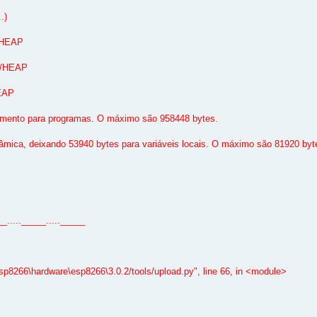
.)
M/HEAP
AM/HEAP
HEAP
mento para programas. O máximo são 958448 bytes.
âmica, deixando 53940 bytes para variáveis locais. O máximo são 81920 byt
__....._____....._____
p8266\hardware\esp8266\3.0.2/tools/upload.py", line 66, in <module>