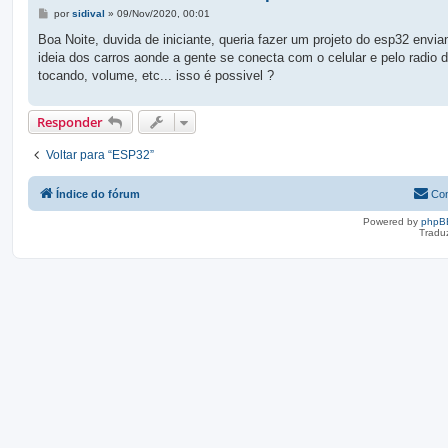
M
por
sidival
»
09/Nov/2020, 00:01
e
n
Boa Noite, duvida de iniciante, queria fazer um projeto do esp32 env
s
ideia dos carros aonde a gente se conecta com o celular e pelo radio d
a
g
tocando, volume, etc... isso é possivel ?
e
m
Responder
Voltar para “ESP32”
Índice do fórum
Con
Powered by
phpB
Tradu